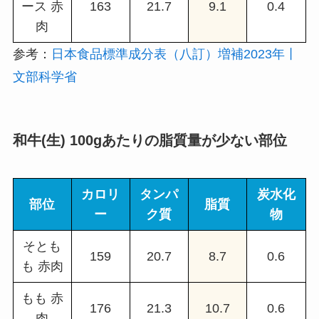
ース 赤
163
21.7
9.1
0.4
肉
参考：
日本食品標準成分表（八訂）増補2023年丨
文部科学省
和牛(生) 100gあたりの脂質量が少ない部位
カロリ
タンパ
炭水化
部位
脂質
ー
ク質
物
そとも
159
20.7
8.7
0.6
も 赤肉
もも 赤
176
21.3
10.7
0.6
肉